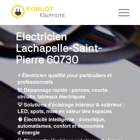
Electricien
Lachapelle-Saint-
Pierre 60730
⚡ Électricien qualifié pour particuliers et
professionnels
🔌 Dépannage rapide : pannes, courts-
circuits, tableaux électriques
💡 Solutions d’éclairage intérieur & extérieur :
LED, spots, mise en valeur des espaces
🧠 Électricité intelligente : domotique,
automatismes, confort et économies
d’énergie