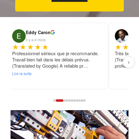
Eddy Caron
Fran
il y a 4 mois
il y a
★★★★★
★★★
Professionnel sérieux que je recommande.
Très bon tra
Travail bien fait dans les délais prévus.
(Translated
›
(Translated by Google) A reliable pr…
professional
Lire la suite