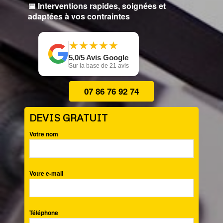
📅 Interventions rapides, soignées et
adaptées à vos contraintes
★
★
★
★
★
★
★
★
★
★
5,0/5 Avis Google
Sur la base de 21 avis
07 86 76 92 74
DEVIS GRATUIT
Votre nom
Votre e-mail
Téléphone