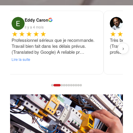
Eddy Caron
Fran
il y a 4 mois
il y a
★★★★★
★★★
Professionnel sérieux que je recommande.
Très bon tra
Travail bien fait dans les délais prévus.
(Translated
›
(Translated by Google) A reliable pr…
professional
Lire la suite