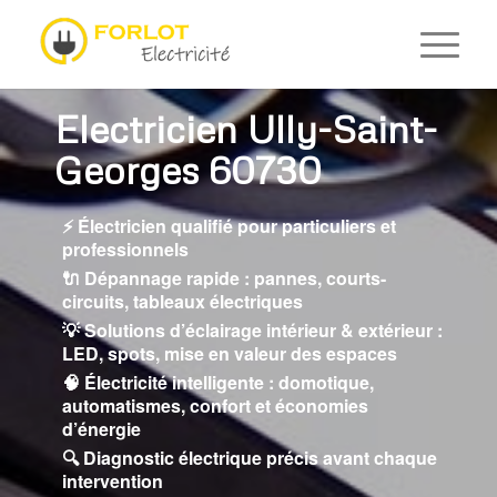
Electricien Ully-Saint-
Georges 60730
⚡ Électricien qualifié pour particuliers et
professionnels
🔌 Dépannage rapide : pannes, courts-
circuits, tableaux électriques
💡 Solutions d’éclairage intérieur & extérieur :
LED, spots, mise en valeur des espaces
🧠 Électricité intelligente : domotique,
automatismes, confort et économies
d’énergie
🔍 Diagnostic électrique précis avant chaque
intervention