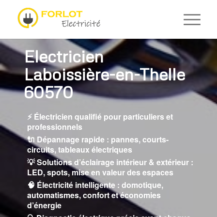
Electricien
Laboissière-en-Thelle
60570
⚡ Électricien qualifié pour particuliers et
professionnels
🔌 Dépannage rapide : pannes, courts-
circuits, tableaux électriques
💡 Solutions d’éclairage intérieur & extérieur :
LED, spots, mise en valeur des espaces
🧠 Électricité intelligente : domotique,
automatismes, confort et économies
d’énergie