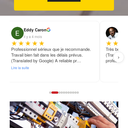
Eddy Caron
Fran
il y a 4 mois
il y a
★★★★★
★★★
Professionnel sérieux que je recommande.
Très bon tra
Travail bien fait dans les délais prévus.
(Translated
›
(Translated by Google) A reliable pr…
professional
Lire la suite