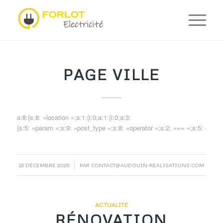
PAGE VILLE
a:8:{s:8: »location »;a:1:{i:0;a:1:{i:0;a:3:
{s:5: »param »;s:9: »post_type »;s:8: »operator »;s:2: »== »;s:5: »value 
/
22 DÉCEMBRE 2025
PAR
CONTACT@AUDOUIN-REALISATIONS.COM
ACTUALITÉ
RÉNOVATION