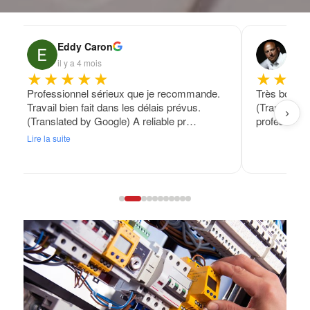
Eddy Caron
Fran
il y a 4 mois
il y a
★★★★★
★★★
Professionnel sérieux que je recommande.
Très bon tra
Travail bien fait dans les délais prévus.
(Translated
›
(Translated by Google) A reliable pr…
professional
Lire la suite