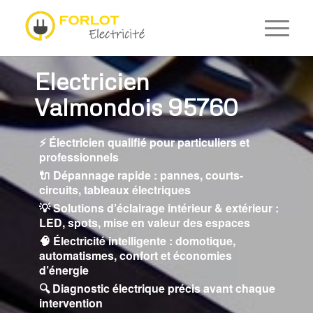
Electricien
Valmondois 95760
⚡ Électricien qualifié pour particuliers et
professionnels
🔌 Dépannage rapide : pannes, courts-
circuits, tableaux électriques
💡 Solutions d’éclairage intérieur & extérieur :
LED, spots, mise en valeur des espaces
🧠 Électricité intelligente : domotique,
automatismes, confort et économies
d’énergie
🔍 Diagnostic électrique précis avant chaque
intervention