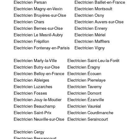
Electricien Persan
Electricien Baillet-en-France
Electricien Magny-en-Vexin
Electricien Montsoult
Electricien Bruyères-sur-Oise
Electricien Osny
Electricien Chars
Electricien Auvers-sur-Oise
Electricien Bernes-sur-Oise
Electricien Ennery
Electricien Le Mesnil-Aubry
Electricien Mériel
Electricien Frépillon
Electricien Maffliers
Electricien Fontenay-en-Parisis
Electricien Vigny
Electricien Marly-la-Ville
Electricien Saint-Leu-la-Forêt
Electricien Butry-sur-Oise
Electricien Éragny
Electricien Belloy-en-France
Electricien Écouen
Electricien Ableiges
Electricien Pierrelaye
Electricien Luzarches
Electricien Taverny
Electricien Fosses
Electricien Domont
Electricien Jouy-le-Moutier
Electricien Ézanville
Electricien Beauchamp
Electricien Vauréal
Electricien Saint-Prix
Electricien Courdimanche
Electricien Neuville-sur-Oise
Electricien Seraincourt
Electricien Cergy
Electricien Bessancourt