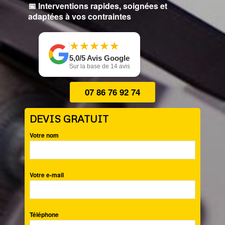
📅 Interventions rapides, soignées et
adaptées à vos contraintes
★
★
★
★
★
★
★
★
★
★
5,0/5 Avis Google
Sur la base de 14 avis
07 86 76 92 74
DEVIS GRATUIT
Votre nom
Votre e-mail
Téléphone