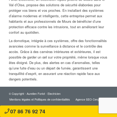
Val d’Oise, propose des solutions de sécurité élaborées pour
protéger vos biens et vos proches. En installant des systèmes
d’alarme modernes et intelligents, cette entreprise permet aux
habitants et aux professionnels de Mours de bénéficier d’une
protection efficace contre les intrusions, tout en améliorant leur
confort au quotidien.
La domotique, intégrée à ces systèmes, offre des fonctionnalités
avancées comme la surveillance à distance et le contrôle des
accès. Grâce à des caméras intérieures et extérieures, il est
possible de garder un œil sur votre propriété, même lorsque vous
êtes éloigné. De plus, des alertes en cas d’anomalies, telles
qu’une fuite d’eau ou un départ de fumée, garantissent une
tranquillité d’esprit, en assurant une réaction rapide face aux
dangers potentiels.
© Copyright - Aurelien Forlot - Electricien
Mentions légales et Politiques de confidentialités
Agence SEO Cergy
07 86 76 92 74
phone_enabled