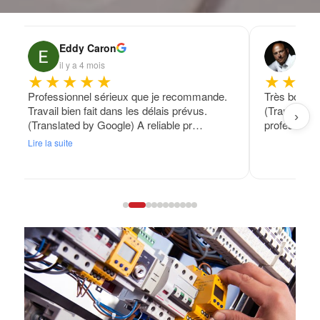
Eddy Caron
Fran
il y a 4 mois
il y a
★★★★★
★★★
Professionnel sérieux que je recommande.
Très bon tra
Travail bien fait dans les délais prévus.
(Translated
›
(Translated by Google) A reliable pr…
professional
Lire la suite