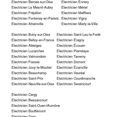
Electricien Bernes-sur-Oise
Electricien Ennery
Electricien Le Mesnil-Aubry
Electricien Mériel
Electricien Frépillon
Electricien Maffliers
Electricien Fontenay-en-Parisis
Electricien Vigny
Electricien Attainville
Electricien Marly-la-Ville
Electricien Butry-sur-Oise
Electricien Saint-Leu-la-Forêt
Electricien Belloy-en-France
Electricien Éragny
Electricien Ableiges
Electricien Écouen
Electricien Luzarches
Electricien Pierrelaye
Electricien Valmondois
Electricien Taverny
Electricien Fosses
Electricien Domont
Electricien Jouy-le-Moutier
Electricien Ézanville
Electricien Beauchamp
Electricien Vauréal
Electricien Saint-Prix
Electricien Courdimanche
Electricien Neuville-sur-Oise
Electricien Seraincourt
Electricien Cergy
Electricien Bessancourt
Electricien Saint-Ouen-lAumône
Electricien Bouffémont
Electricien Sagy