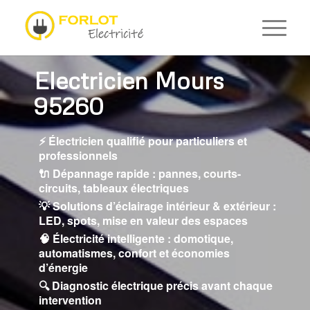
Electricien Mours
95260
⚡ Électricien qualifié pour particuliers et
professionnels
🔌 Dépannage rapide : pannes, courts-
circuits, tableaux électriques
💡 Solutions d’éclairage intérieur & extérieur :
LED, spots, mise en valeur des espaces
🧠 Électricité intelligente : domotique,
automatismes, confort et économies
d’énergie
🔍 Diagnostic électrique précis avant chaque
intervention