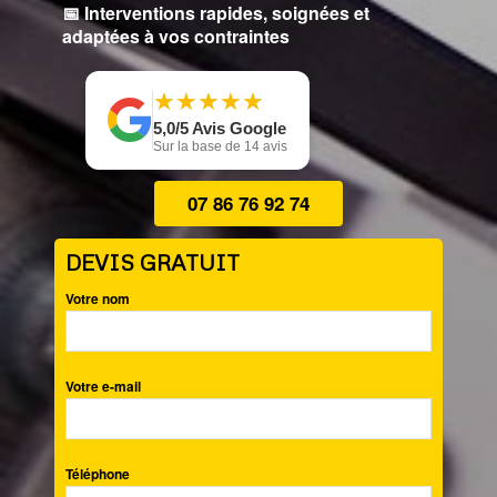
📅 Interventions rapides, soignées et
adaptées à vos contraintes
★
★
★
★
★
★
★
★
★
★
5,0/5 Avis Google
Sur la base de 14 avis
07 86 76 92 74
DEVIS GRATUIT
Votre nom
Votre e-mail
Téléphone