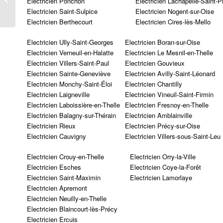
Electricien Ponchon
Electricien Lachapelle-Saint-P
Electricien Saint-Sulpice
Electricien Nogent-sur-Oise
Electricien Berthecourt
Electricien Cires-lès-Mello
Electricien Ully-Saint-Georges
Electricien Boran-sur-Oise
Electricien Verneuil-en-Halatte
Electricien Le Mesnil-en-Thelle
Electricien Villers-Saint-Paul
Electricien Gouvieux
Electricien Sainte-Geneviève
Electricien Avilly-Saint-Léonard
Electricien Monchy-Saint-Éloi
Electricien Chantilly
Electricien Laigneville
Electricien Vineuil-Saint-Firmin
Electricien Laboissière-en-Thelle
Electricien Fresnoy-en-Thelle
Electricien Balagny-sur-Thérain
Electricien Amblainville
Electricien Rieux
Electricien Précy-sur-Oise
Electricien Cauvigny
Electricien Villers-sous-Saint-Leu
Electricien Crouy-en-Thelle
Electricien Orry-la-Ville
Electricien Esches
Electricien Coye-la-Forêt
Electricien Saint-Maximin
Electricien Lamorlaye
Electricien Apremont
Electricien Neuilly-en-Thelle
Electricien Blaincourt-lès-Précy
Electricien Ercuis