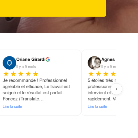
Oriane Girardi
Agnes Lerch
il y a 9 mois
il y a 9 mois
★★★★★
★★★★★
Je recommande ! Professionnel
5 étoiles très méritées. 
agréable et efficace, Le travail est
professionnel incontourn
›
soigné et le résultat est parfait.
intervient et vous dépann
Foncez (Translate…
rapidement. Vous pouve
Lire la suite
Lire la suite