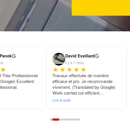
 Panek
David Eveillard
ois
il y a 7 mois
★
★★★★★
il Très Professionnel
Travaux effectués de manière
 Google) Excellent
efficace et pro. Je recommande
fessional.
vivement. (Translated by Google)
Work carried out efficient…
Lire la suite