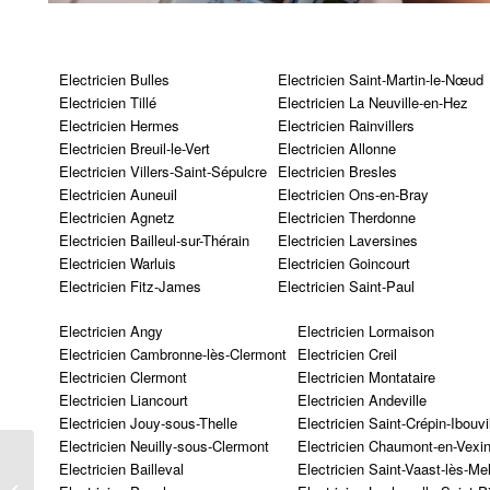
Electricien Bulles
Electricien Saint-Martin-le-Nœud
Electricien Tillé
Electricien La Neuville-en-Hez
Electricien Hermes
Electricien Rainvillers
Electricien Breuil-le-Vert
Electricien Allonne
Electricien Villers-Saint-Sépulcre
Electricien Bresles
Electricien Auneuil
Electricien Ons-en-Bray
Electricien Agnetz
Electricien Therdonne
Electricien Bailleul-sur-Thérain
Electricien Laversines
Electricien Warluis
Electricien Goincourt
Electricien Fitz-James
Electricien Saint-Paul
Electricien Angy
Electricien Lormaison
Electricien Cambronne-lès-Clermont
Electricien Creil
Electricien Clermont
Electricien Montataire
Electricien Liancourt
Electricien Andeville
Electricien Jouy-sous-Thelle
Electricien Saint-Crépin-Ibouvi
Electricien Neuilly-sous-Clermont
Electricien Chaumont-en-Vexi
Electricien Bailleval
Electricien Saint-Vaast-lès-Mel
Berthecourt 60370