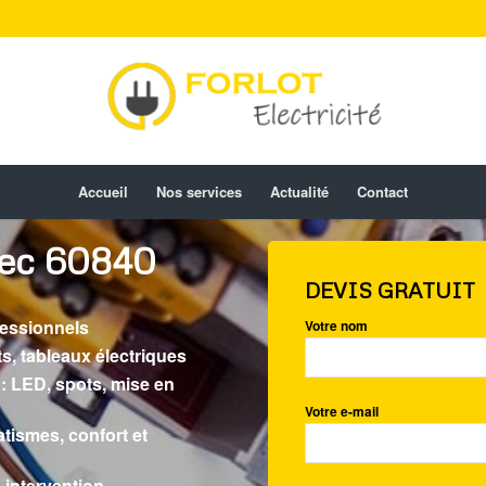
Accueil
Nos services
Actualité
Contact
-Sec 60840
DEVIS GRATUIT
ofessionnels
Votre nom
s, tableaux électriques
 : LED, spots, mise en
Votre e-mail
atismes, confort et
 intervention