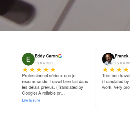
Eddy Caron
Franck
il y a 4 mois
il y a 4 m
★★★★★
★★★★
é L
Professionnel sérieux que je
Très bon trava
avec
recommande. Travail bien fait dans
(Translated by
les délais prévus. (Translated by
work. Very pro
Google) A reliable pr…
Lire la suite