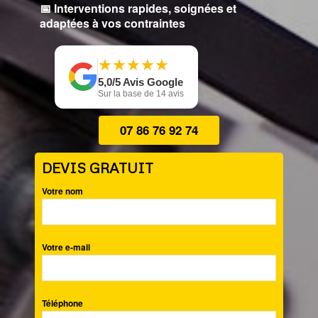
📅 Interventions rapides, soignées et
adaptées à vos contraintes
★
★
★
★
★
★
★
★
★
★
5,0/5 Avis Google
Sur la base de 14 avis
07 86 76 92 74
DEVIS GRATUIT
Votre nom
Votre e-mail
Téléphone