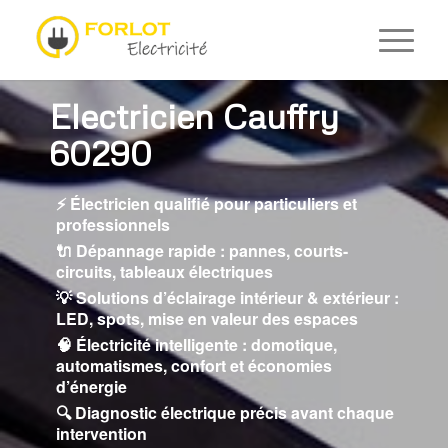
Electricien Cauffry
60290
⚡ Électricien qualifié pour particuliers et
professionnels
🔌 Dépannage rapide : pannes, courts-
circuits, tableaux électriques
💡 Solutions d’éclairage intérieur & extérieur :
LED, spots, mise en valeur des espaces
🧠 Électricité intelligente : domotique,
automatismes, confort et économies
d’énergie
🔍 Diagnostic électrique précis avant chaque
intervention