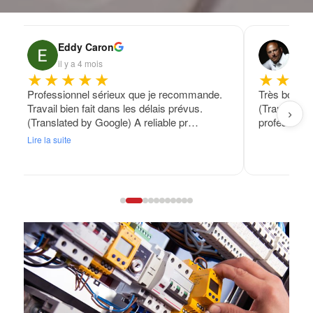
Eddy Caron
Fran
il y a 4 mois
il y a
★★★★★
★★★
Professionnel sérieux que je recommande.
Très bon tra
Travail bien fait dans les délais prévus.
(Translated
›
(Translated by Google) A reliable pr…
professional
Lire la suite