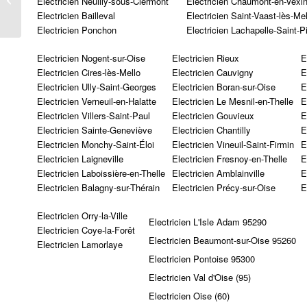
Electricien Neuilly-sous-Clermont
Electricien Chaumont-en-Vexi
Electricien Bailleval
Electricien Saint-Vaast-lès-Mel
Electricien Ponchon
Electricien Lachapelle-Saint-P
Electricien Nogent-sur-Oise
Electricien Rieux
E
Electricien Cires-lès-Mello
Electricien Cauvigny
E
Electricien Ully-Saint-Georges
Electricien Boran-sur-Oise
E
Electricien Verneuil-en-Halatte
Electricien Le Mesnil-en-Thelle
E
Electricien Villers-Saint-Paul
Electricien Gouvieux
E
Electricien Sainte-Geneviève
Electricien Chantilly
E
Electricien Monchy-Saint-Éloi
Electricien Vineuil-Saint-Firmin
E
Electricien Laigneville
Electricien Fresnoy-en-Thelle
E
Electricien Laboissière-en-Thelle
Electricien Amblainville
E
Electricien Balagny-sur-Thérain
Electricien Précy-sur-Oise
E
Electricien Orry-la-Ville
Electricien L'Isle Adam 95290
Electricien Coye-la-Forêt
Electricien Beaumont-sur-Oise 95260
Electricien Lamorlaye
Electricien Pontoise 95300
Electricien Val d'Oise (95)
Electricien Oise (60)