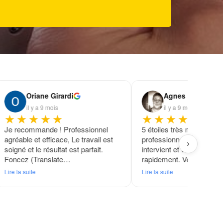
Oriane Girardi
Agnes Lerch
il y a 9 mois
il y a 9 mois
★★★★★
★★★★★
Je recommande ! Professionnel
5 étoiles très méritées. 
agréable et efficace, Le travail est
professionnel incontourn
›
soigné et le résultat est parfait.
intervient et vous dépann
Foncez (Translate…
rapidement. Vous pouve
Lire la suite
Lire la suite