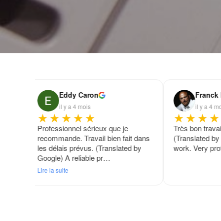
Eddy Caron
Franck
il y a 4 mois
il y a 4 m
★★★★★
★★★★
é L
Professionnel sérieux que je
Très bon trava
avec
recommande. Travail bien fait dans
(Translated by
les délais prévus. (Translated by
work. Very pro
Google) A reliable pr…
Lire la suite