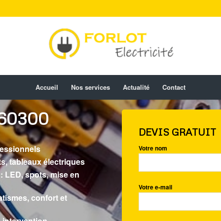
Accueil
Nos services
Actualité
Contact
 60300
DEVIS GRATUIT
ofessionnels
Votre nom
s, tableaux électriques
 : LED, spots, mise en
Votre e-mail
atismes, confort et
 intervention