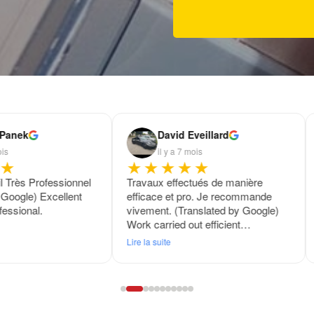
 Panek
David Eveillard
ois
il y a 7 mois
★
★★★★★
il Très Professionnel
Travaux effectués de manière
 Google) Excellent
efficace et pro. Je recommande
fessional.
vivement. (Translated by Google)
Work carried out efficient…
Lire la suite