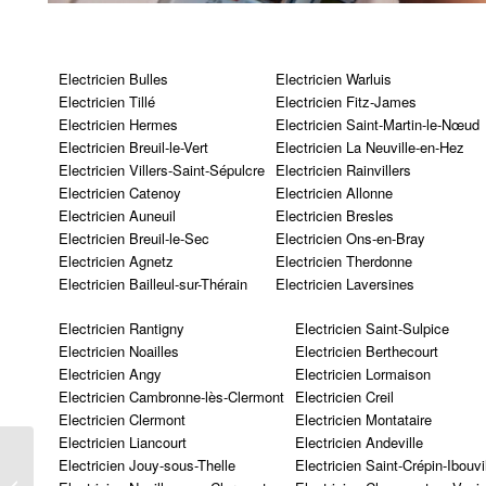
Electricien Bulles
Electricien Warluis
Electricien Tillé
Electricien Fitz-James
Electricien Hermes
Electricien Saint-Martin-le-Nœud
Electricien Breuil-le-Vert
Electricien La Neuville-en-Hez
Electricien Villers-Saint-Sépulcre
Electricien Rainvillers
Electricien Catenoy
Electricien Allonne
Electricien Auneuil
Electricien Bresles
Electricien Breuil-le-Sec
Electricien Ons-en-Bray
Electricien Agnetz
Electricien Therdonne
Electricien Bailleul-sur-Thérain
Electricien Laversines
Electricien Rantigny
Electricien Saint-Sulpice
Electricien Noailles
Electricien Berthecourt
Electricien Angy
Electricien Lormaison
Electricien Cambronne-lès-Clermont
Electricien Creil
Electricien Clermont
Electricien Montataire
Electricien Liancourt
Electricien Andeville
Electricien Jouy-sous-Thelle
Electricien Saint-Crépin-Ibouvi
Lamorlaye 60260