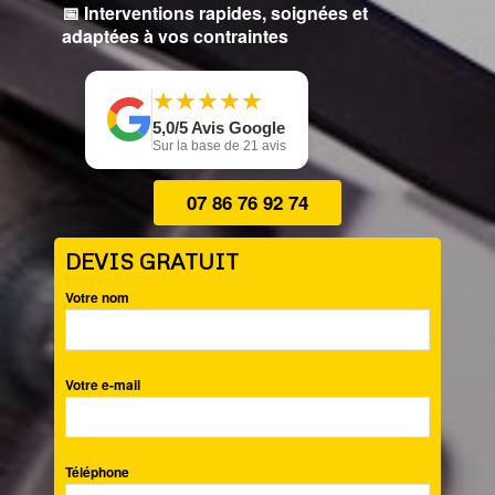
📅 Interventions rapides, soignées et
adaptées à vos contraintes
★
★
★
★
★
★
★
★
★
★
5,0/5 Avis Google
Sur la base de 21 avis
07 86 76 92 74
DEVIS GRATUIT
Votre nom
Votre e-mail
Téléphone