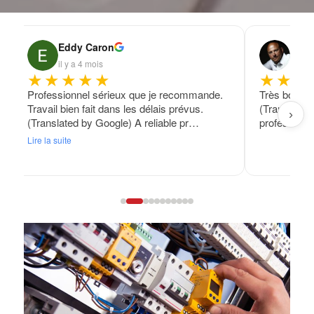
Eddy Caron
Fran
il y a 4 mois
il y a
★★★★★
★★★
Professionnel sérieux que je recommande.
Très bon tra
Travail bien fait dans les délais prévus.
(Translated
›
(Translated by Google) A reliable pr…
professional
Lire la suite