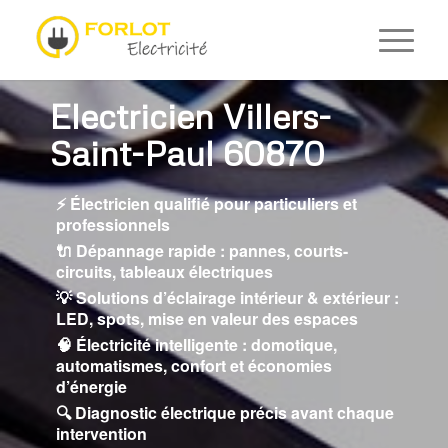
Electricien Villers-
Saint-Paul 60870
⚡ Électricien qualifié pour particuliers et
professionnels
🔌 Dépannage rapide : pannes, courts-
circuits, tableaux électriques
💡 Solutions d’éclairage intérieur & extérieur :
LED, spots, mise en valeur des espaces
🧠 Électricité intelligente : domotique,
automatismes, confort et économies
d’énergie
🔍 Diagnostic électrique précis avant chaque
intervention