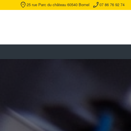
location_on
phone_enabled
25 rue Parc du château 60540 Bornel
07 86 76 92 74