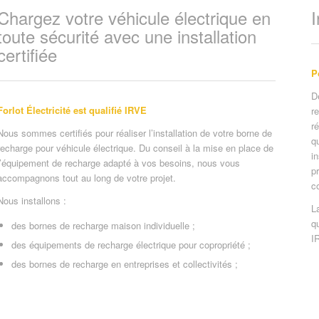
Chargez votre véhicule électrique en
I
toute sécurité avec une installation
certifiée
P
D
Forlot Électricité est qualifié IRVE
r
r
Nous sommes certifiés pour réaliser l’installation de votre borne de
q
recharge pour véhicule électrique. Du conseil à la mise en place de
i
l’équipement de recharge adapté à vos besoins, nous vous
p
accompagnons tout au long de votre projet.
c
Nous installons :
L
qu
des bornes de recharge maison individuelle ;
I
des équipements de recharge électrique pour copropriété ;
des bornes de recharge en entreprises et collectivités ;