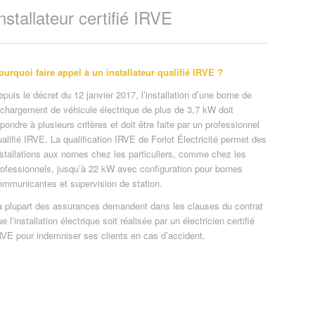
nstallateur certifié IRVE
ourquoi faire appel à un installateur qualifié IRVE ?
epuis le décret du 12 janvier 2017, l’installation d’une borne de
echargement de véhicule électrique de plus de 3,7 kW doit
épondre à plusieurs critères et doit être faite par un professionnel
ualifié IRVE. La qualification IRVE de Forlot Électricité permet des
nstallations aux nornes chez les particuliers, comme chez les
rofessionnels, jusqu’à 22 kW avec configuration pour bornes
ommunicantes et supervision de station.
a plupart des assurances demandent dans les clauses du contrat
e l’installation électrique soit réalisée par un électricien certifié
RVE pour indemniser ses clients en cas d’accident.