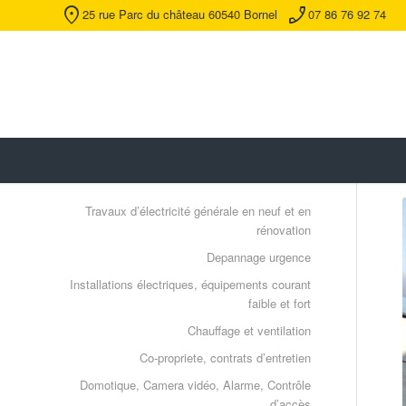
location_on
phone_enabled
25 rue Parc du château 60540 Bornel
07 86 76 92 74
Travaux d’électricité générale en neuf et en
rénovation
Depannage urgence
Installations électriques, équipements courant
faible et fort
Chauffage et ventilation
Co-propriete, contrats d’entretien
Domotique, Camera vidéo, Alarme, Contrôle
d’accès