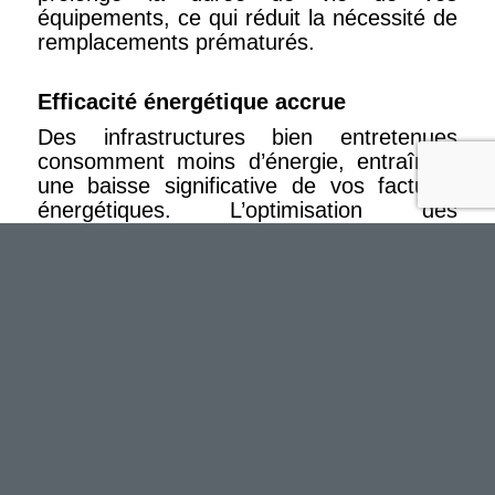
équipements, ce qui réduit la nécessité de
remplacements prématurés.
Efficacité énergétique accrue
Des infrastructures bien entretenues
consomment moins d’énergie, entraînant
une baisse significative de vos factures
énergétiques. L’optimisation des
performances de vos systèmes contribue
également à réduire l’empreinte
écologique de la co-propriété, ce qui
améliore l’image de votre bâtiment en
matière de responsabilité
environnementale.
Conformité aux réglementations
Les contrôles réguliers garantissent que
vos infrastructures respectent les normes