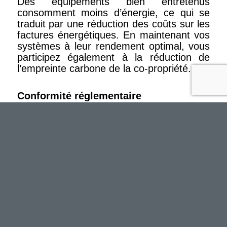
Des équipements bien entretenus
consomment moins d’énergie, ce qui se
traduit par une réduction des coûts sur les
factures énergétiques. En maintenant vos
systèmes à leur rendement optimal, vous
participez également à la réduction de
l’empreinte carbone de la co-propriété.
Conformité réglementaire
Nos inspections régulières permettent de
garantir que vos infrastructures techniques
respectent les normes en vigueur, vous
évitant ainsi des sanctions potentielles
liées à la non-conformité.
DES SOLUTIONS DE
MAINTENANCE SUR-MESURE
POUR RÉPONDRE À VOS