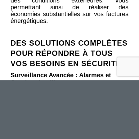
des conditions extérieures, vous
permettant ainsi de réaliser des
économies substantielles sur vos factures
énergétiques.
DES SOLUTIONS COMPLÈTES
POUR RÉPONDRE À TOUS
VOS BESOINS EN SÉCURITÉ
Surveillance Avancée : Alarmes et
Caméras Intelligentes
Nos solutions domotiques exploitent les
technologies les plus récentes pour
garantir la sécurité de votre maison ou de
votre entreprise, avec des dispositifs tels
que des alarmes et des caméras de
surveillance intelligentes. Ces systèmes ne
se contentent pas de détecter les