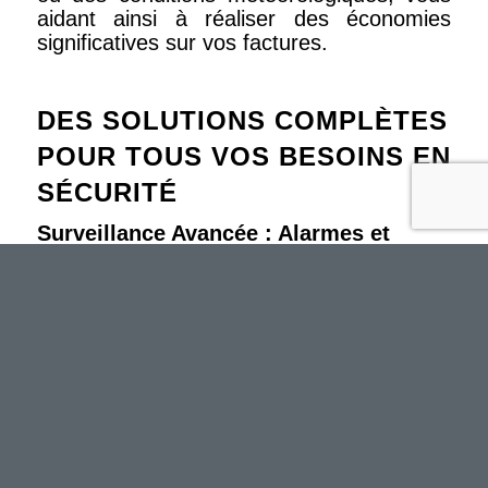
aidant ainsi à réaliser des économies
significatives sur vos factures.
DES SOLUTIONS COMPLÈTES
POUR TOUS VOS BESOINS EN
SÉCURITÉ
Surveillance Avancée : Alarmes et
Caméras Intelligentes
Nos solutions domotiques intègrent les
technologies les plus avancées pour
assurer la sécurité de votre domicile ou de
votre entreprise, y compris des alarmes et
des caméras de surveillance intelligentes.
Ces dispositifs vont au-delà de la simple
détection d’intrusion ; ils sont capables
d’analyser les comportements et de
détecter les véritables menaces. Grâce à