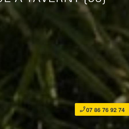
07 86 76 92 74
phone_enabled