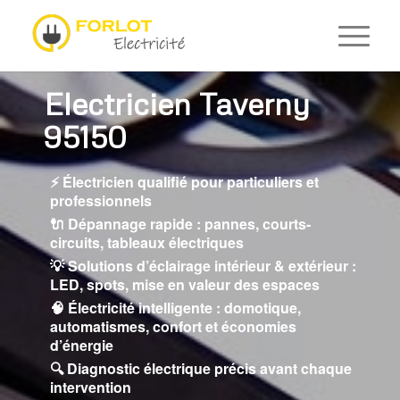
Electricien Taverny
95150
⚡ Électricien qualifié pour particuliers et
professionnels
🔌 Dépannage rapide : pannes, courts-
circuits, tableaux électriques
💡 Solutions d’éclairage intérieur & extérieur :
LED, spots, mise en valeur des espaces
🧠 Électricité intelligente : domotique,
automatismes, confort et économies
d’énergie
🔍 Diagnostic électrique précis avant chaque
intervention