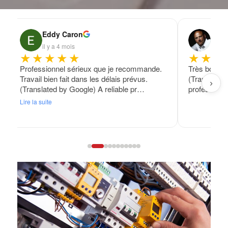
Eddy Caron
Fran
il y a 4 mois
il y a
★★★★★
★★★
Professionnel sérieux que je recommande.
Très bon tra
Travail bien fait dans les délais prévus.
(Translated
›
(Translated by Google) A reliable pr…
professional
Lire la suite