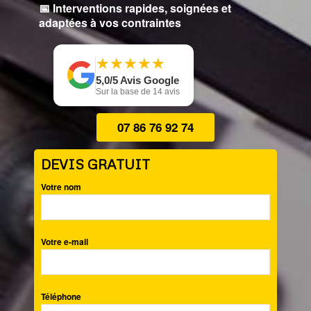
📅 Interventions rapides, soignées et
adaptées à vos contraintes
★
★
★
★
★
★
★
★
★
★
5,0/5 Avis Google
Sur la base de 14 avis
07 86 76 92 74
DEVIS GRATUIT
Votre nom
Votre e-mail
Téléphone