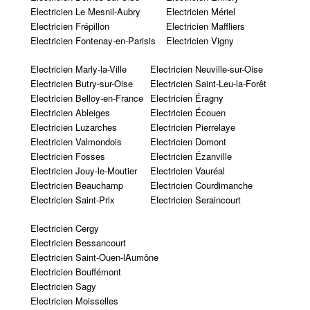
Electricien Le Mesnil-Aubry
Electricien Mériel
Electricien Frépillon
Electricien Maffliers
Electricien Fontenay-en-Parisis
Electricien Vigny
Electricien Marly-la-Ville
Electricien Neuville-sur-Oise
Electricien Butry-sur-Oise
Electricien Saint-Leu-la-Forêt
Electricien Belloy-en-France
Electricien Éragny
Electricien Ableiges
Electricien Écouen
Electricien Luzarches
Electricien Pierrelaye
Electricien Valmondois
Electricien Domont
Electricien Fosses
Electricien Ézanville
Electricien Jouy-le-Moutier
Electricien Vauréal
Electricien Beauchamp
Electricien Courdimanche
Electricien Saint-Prix
Electricien Seraincourt
Electricien Cergy
Electricien Bessancourt
Electricien Saint-Ouen-lAumône
Electricien Bouffémont
Electricien Sagy
Electricien Moisselles