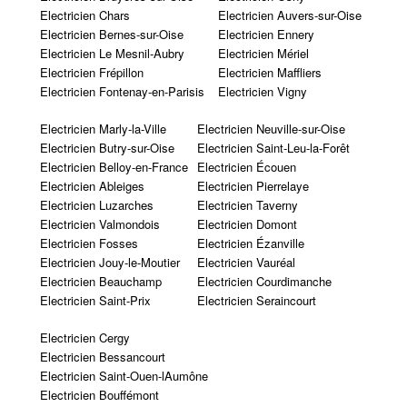
Electricien Chars
Electricien Auvers-sur-Oise
Electricien Bernes-sur-Oise
Electricien Ennery
Electricien Le Mesnil-Aubry
Electricien Mériel
Electricien Frépillon
Electricien Maffliers
Electricien Fontenay-en-Parisis
Electricien Vigny
Electricien Marly-la-Ville
Electricien Neuville-sur-Oise
Electricien Butry-sur-Oise
Electricien Saint-Leu-la-Forêt
Electricien Belloy-en-France
Electricien Écouen
Electricien Ableiges
Electricien Pierrelaye
Electricien Luzarches
Electricien Taverny
Electricien Valmondois
Electricien Domont
Electricien Fosses
Electricien Ézanville
Electricien Jouy-le-Moutier
Electricien Vauréal
Electricien Beauchamp
Electricien Courdimanche
Electricien Saint-Prix
Electricien Seraincourt
Electricien Cergy
Electricien Bessancourt
Electricien Saint-Ouen-lAumône
Electricien Bouffémont