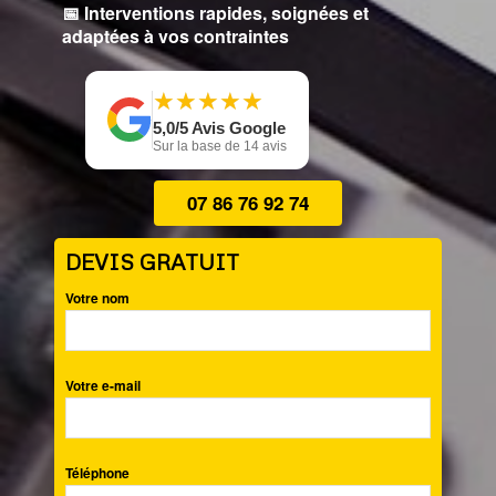
📅 Interventions rapides, soignées et
adaptées à vos contraintes
★
★
★
★
★
★
★
★
★
★
5,0/5 Avis Google
Sur la base de 14 avis
07 86 76 92 74
DEVIS GRATUIT
Votre nom
Votre e-mail
Téléphone