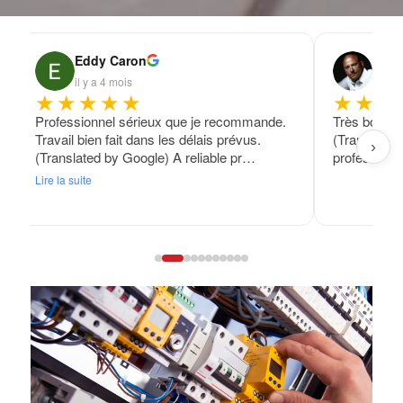
Eddy Caron
Fran
il y a 4 mois
il y a
★★★★★
★★★
Professionnel sérieux que je recommande.
Très bon tra
Travail bien fait dans les délais prévus.
(Translated
›
(Translated by Google) A reliable pr…
professional
Lire la suite