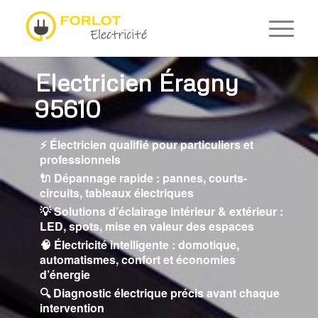
Electricien Éragny
95610
⚡ Électricien qualifié pour particuliers et
professionnels
🔌 Dépannage rapide : pannes, courts-
circuits, tableaux électriques
💡 Solutions d’éclairage intérieur & extérieur :
LED, spots, mise en valeur des espaces
🧠 Électricité intelligente : domotique,
automatismes, confort et économies
d’énergie
🔍 Diagnostic électrique précis avant chaque
intervention