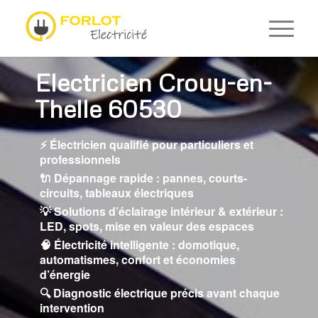
Electricien Crouy-en-
Thelle 60530
⚡ Électricien qualifié pour particuliers et
professionnels
🔌 Dépannage rapide : pannes, courts-
circuits, tableaux électriques
💡 Solutions d’éclairage intérieur & extérieur :
LED, spots, mise en valeur des espaces
🧠 Électricité intelligente : domotique,
automatismes, confort et économies
d’énergie
🔍 Diagnostic électrique précis avant chaque
intervention