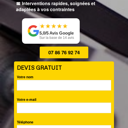
📅 Interventions rapides, soignées et
adaptées à vos contraintes
★
★
★
★
★
★
★
★
★
★
5,0/5 Avis Google
Sur la base de 14 avis
07 86 76 92 74
DEVIS GRATUIT
Votre nom
Votre e-mail
Téléphone