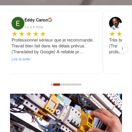
Eddy Caron
Fran
il y a 4 mois
il y a
★★★★★
★★★
Professionnel sérieux que je recommande.
Très bon tra
Travail bien fait dans les délais prévus.
(Translated
›
(Translated by Google) A reliable pr…
professional
Lire la suite