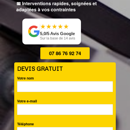
📅 Interventions rapides, soignées et
adaptées à vos contraintes
★
★
★
★
★
★
★
★
★
★
5,0/5 Avis Google
Sur la base de 14 avis
07 86 76 92 74
DEVIS GRATUIT
Votre nom
Votre e-mail
Téléphone