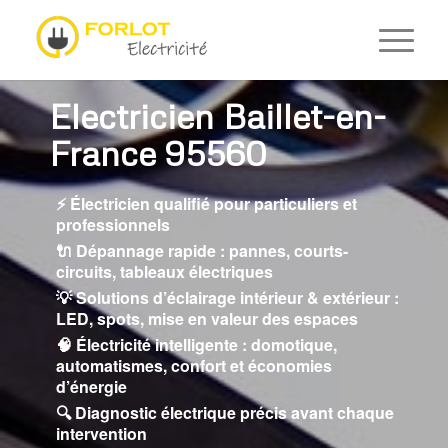
Electricien Baillet-en-
France 95560
⚡ Électricien qualifié pour particuliers et
professionnels
🔌 Dépannage rapide : pannes, courts-
circuits, tableaux électriques
💡 Solutions d’éclairage intérieur & extérieur :
LED, spots, mise en valeur des espaces
🧠 Électricité intelligente : domotique,
automatismes, confort et économies
d’énergie
🔍 Diagnostic électrique précis avant chaque
intervention