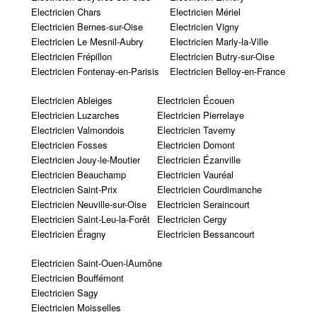
Electricien Chars
Electricien Mériel
Electricien Bernes-sur-Oise
Electricien Vigny
Electricien Le Mesnil-Aubry
Electricien Marly-la-Ville
Electricien Frépillon
Electricien Butry-sur-Oise
Electricien Fontenay-en-Parisis
Electricien Belloy-en-France
Electricien Ableiges
Electricien Écouen
Electricien Luzarches
Electricien Pierrelaye
Electricien Valmondois
Electricien Taverny
Electricien Fosses
Electricien Domont
Electricien Jouy-le-Moutier
Electricien Ézanville
Electricien Beauchamp
Electricien Vauréal
Electricien Saint-Prix
Electricien Courdimanche
Electricien Neuville-sur-Oise
Electricien Seraincourt
Electricien Saint-Leu-la-Forêt
Electricien Cergy
Electricien Éragny
Electricien Bessancourt
Electricien Saint-Ouen-lAumône
Electricien Bouffémont
Electricien Sagy
Electricien Moisselles