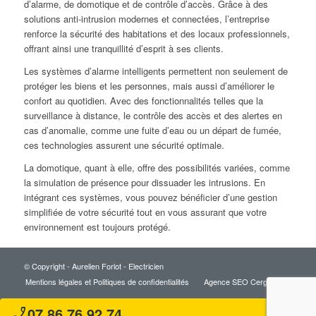
d’alarme, de domotique et de contrôle d’accès. Grâce à des
solutions anti-intrusion modernes et connectées, l’entreprise
renforce la sécurité des habitations et des locaux professionnels,
offrant ainsi une tranquillité d’esprit à ses clients.
Les systèmes d’alarme intelligents permettent non seulement de
protéger les biens et les personnes, mais aussi d’améliorer le
confort au quotidien. Avec des fonctionnalités telles que la
surveillance à distance, le contrôle des accès et des alertes en
cas d’anomalie, comme une fuite d’eau ou un départ de fumée,
ces technologies assurent une sécurité optimale.
La domotique, quant à elle, offre des possibilités variées, comme
la simulation de présence pour dissuader les intrusions. En
intégrant ces systèmes, vous pouvez bénéficier d’une gestion
simplifiée de votre sécurité tout en vous assurant que votre
environnement est toujours protégé.
© Copyright - Aurelien Forlot - Electricien
Mentions légales et Politiques de confidentialités
Agence SEO Cergy
07 86 76 92 74
phone_enabled