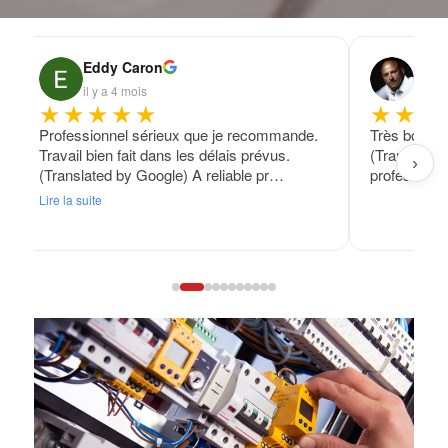
Eddy Caron
Fran
il y a 4 mois
il y a
★★★★★
★★★
Professionnel sérieux que je recommande.
Très bon tra
Travail bien fait dans les délais prévus.
(Translated
›
(Translated by Google) A reliable pr…
professional
Lire la suite